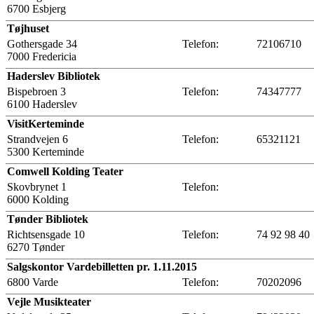
6700 Esbjerg
Tøjhuset
Gothersgade 34
Telefon:
72106710
7000 Fredericia
Haderslev Bibliotek
Bispebroen 3
Telefon:
74347777
6100 Haderslev
VisitKerteminde
Strandvejen 6
Telefon:
65321121
5300 Kerteminde
Comwell Kolding Teater
Skovbrynet 1
Telefon:
6000 Kolding
Tønder Bibliotek
Richtsensgade 10
Telefon:
74 92 98 40
6270 Tønder
Salgskontor Vardebilletten pr. 1.11.2015
6800 Varde
Telefon:
70202096
Vejle Musikteater