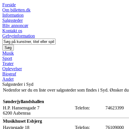
Forside
Om billetten.dk
Information
Salgssteder
Bliv annoncør
Kontakt os
Gebyrinformation
Musik
Sport
Teater
Oplevelser
Biograf
Andet
Salgssteder i Syd
Nedenfor ser du en liste over salgssteder som findes i Syd. Ønsker du 
Sønderjyllandshallen
H.P. Hansensgade 7
Telefon:
74623399
6200 Aabenraa
Musikhuset Esbjerg
Havnegade 18
Telefon:
76109000