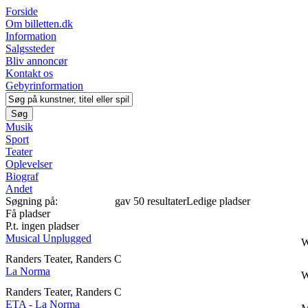
Forside
Om billetten.dk
Information
Salgssteder
Bliv annoncør
Kontakt os
Gebyrinformation
Musik
Sport
Teater
Oplevelser
Biograf
Andet
Søgning på:
"TEATER"
gav 50 resultater
Ledige pladser
Få pladser
P.t. ingen pladser
Musical Unplugged
W
Randers Teater, Randers C
La Norma
W
Randers Teater, Randers C
ETA - La Norma