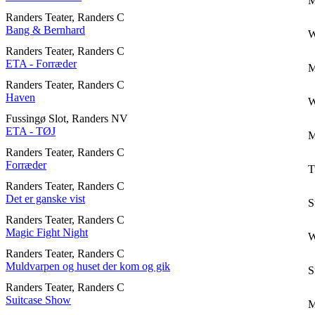
M
Randers Teater, Randers C
Bang & Bernhard
W
Randers Teater, Randers C
ETA - Forræder
M
Randers Teater, Randers C
Haven
W
Fussingø Slot, Randers NV
ETA - TØJ
M
Randers Teater, Randers C
Forræder
T
Randers Teater, Randers C
Det er ganske vist
S
Randers Teater, Randers C
Magic Fight Night
W
Randers Teater, Randers C
Muldvarpen og huset der kom og gik
S
Randers Teater, Randers C
Suitcase Show
M